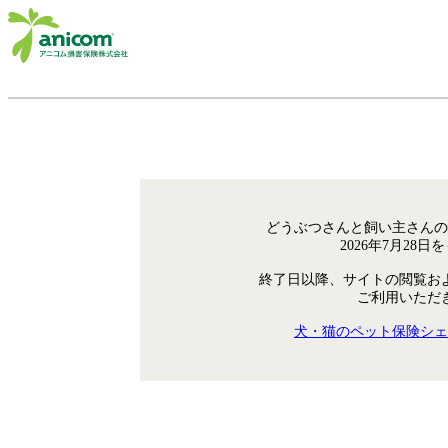
どうぶつさんと飼い主さんの
2026年7月28
終了日以降、サイトの閲覧お
ご利用いただ
犬・猫のペット保険シェ