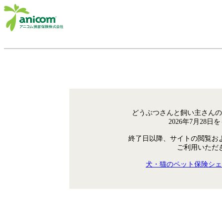
どうぶつさんと飼い主さんの
2026年7月28
終了日以降、サイトの閲覧お
ご利用いただ
犬・猫のペット保険シェ