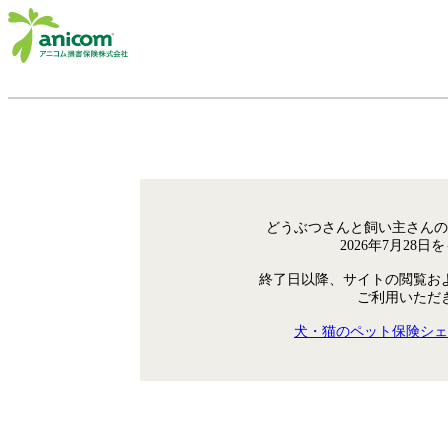
どうぶつさんと飼い主さんの
2026年7月28
終了日以降、サイトの閲覧お
ご利用いただ
犬・猫のペット保険シェ