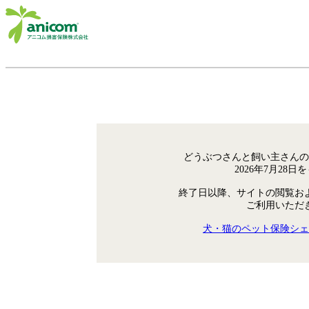
どうぶつさんと飼い主さんの
2026年7月28
終了日以降、サイトの閲覧お
ご利用いただ
犬・猫のペット保険シェ