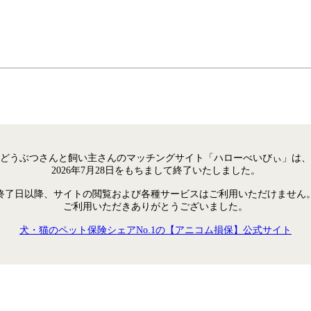
どうぶつさんと飼い主さんのマッチングサイト「ハローべいびぃ」は、
2026年7月28日をもちまして終了いたしました。
終了日以降、サイトの閲覧および各種サービスはご利用いただけません
ご利用いただきありがとうございました。
犬・猫のペット保険シェアNo.1の【アニコム損保】公式サイト