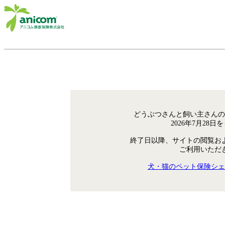
どうぶつさんと飼い主さんの
2026年7月28
終了日以降、サイトの閲覧お
ご利用いただ
犬・猫のペット保険シェ