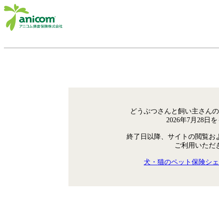
どうぶつさんと飼い主さんの
2026年7月28
終了日以降、サイトの閲覧お
ご利用いただ
犬・猫のペット保険シェ