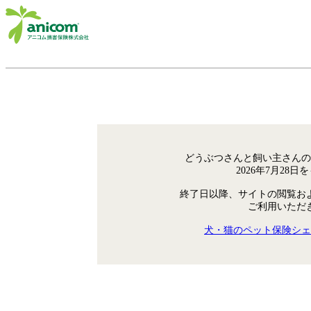
どうぶつさんと飼い主さんの
2026年7月28
終了日以降、サイトの閲覧お
ご利用いただ
犬・猫のペット保険シェ