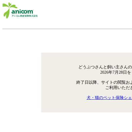
どうぶつさんと飼い主さんの
2026年7月28
終了日以降、サイトの閲覧お
ご利用いただ
犬・猫のペット保険シェ