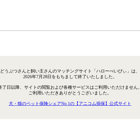
どうぶつさんと飼い主さんのマッチングサイト「ハローべいびぃ」は、
2026年7月28日をもちまして終了いたしました。
終了日以降、サイトの閲覧および各種サービスはご利用いただけません
ご利用いただきありがとうございました。
犬・猫のペット保険シェアNo.1の【アニコム損保】公式サイト