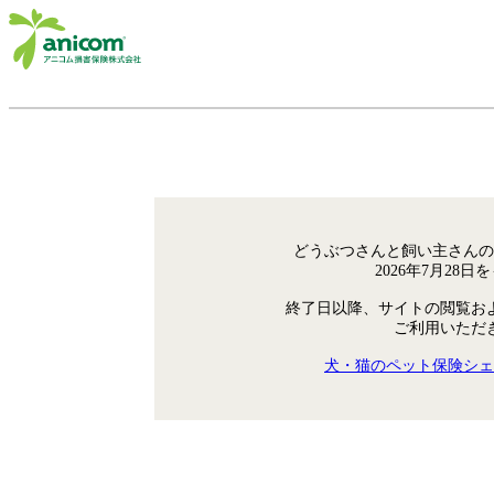
どうぶつさんと飼い主さんの
2026年7月28
終了日以降、サイトの閲覧お
ご利用いただ
犬・猫のペット保険シェ