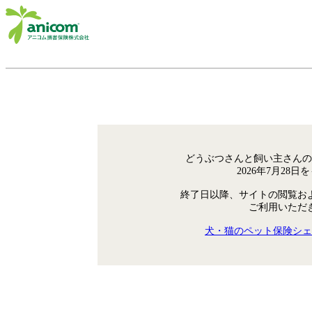
どうぶつさんと飼い主さんの
2026年7月28
終了日以降、サイトの閲覧お
ご利用いただ
犬・猫のペット保険シェ