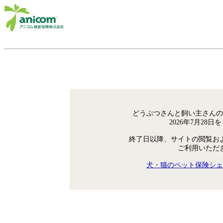
どうぶつさんと飼い主さんの
2026年7月28
終了日以降、サイトの閲覧お
ご利用いただ
犬・猫のペット保険シェ