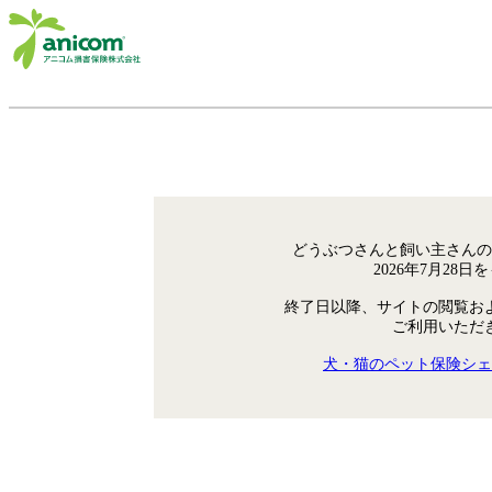
どうぶつさんと飼い主さんの
2026年7月28
終了日以降、サイトの閲覧お
ご利用いただ
犬・猫のペット保険シェ