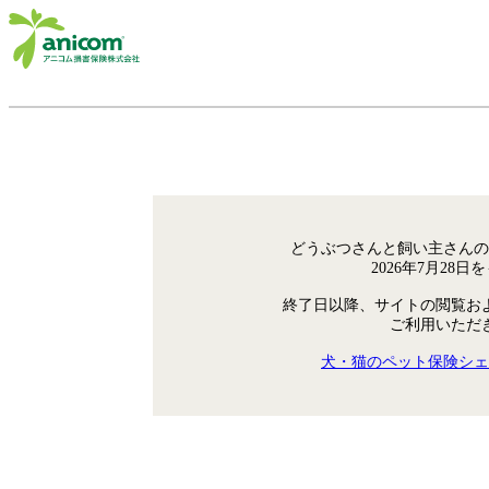
どうぶつさんと飼い主さんの
2026年7月28
終了日以降、サイトの閲覧お
ご利用いただ
犬・猫のペット保険シェ