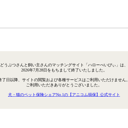
どうぶつさんと飼い主さんのマッチングサイト「ハローべいびぃ」は、
2026年7月28日をもちまして終了いたしました。
終了日以降、サイトの閲覧および各種サービスはご利用いただけません
ご利用いただきありがとうございました。
犬・猫のペット保険シェアNo.1の【アニコム損保】公式サイト