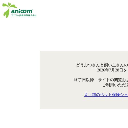
どうぶつさんと飼い主さんの
2026年7月28
終了日以降、サイトの閲覧お
ご利用いただ
犬・猫のペット保険シェ