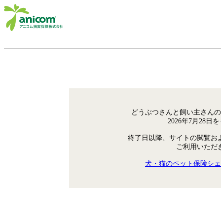
どうぶつさんと飼い主さんの
2026年7月28
終了日以降、サイトの閲覧お
ご利用いただ
犬・猫のペット保険シェ