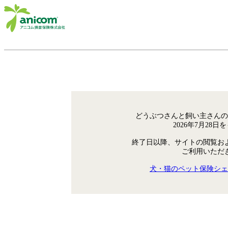
どうぶつさんと飼い主さんの
2026年7月28
終了日以降、サイトの閲覧お
ご利用いただ
犬・猫のペット保険シェ