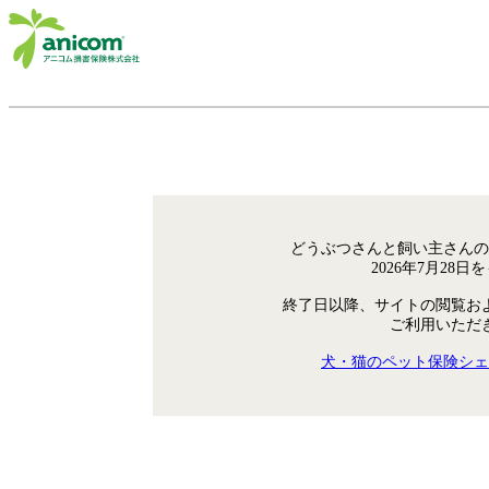
どうぶつさんと飼い主さんの
2026年7月28
終了日以降、サイトの閲覧お
ご利用いただ
犬・猫のペット保険シェ