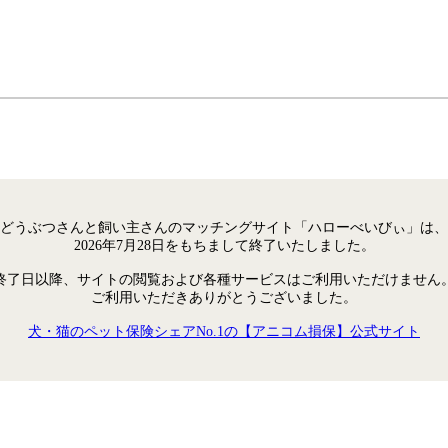
どうぶつさんと飼い主さんのマッチングサイト「ハローべいびぃ」は、
2026年7月28日をもちまして終了いたしました。
終了日以降、サイトの閲覧および各種サービスはご利用いただけません
ご利用いただきありがとうございました。
犬・猫のペット保険シェアNo.1の【アニコム損保】公式サイト