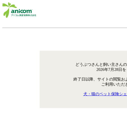
どうぶつさんと飼い主さんの
2026年7月28
終了日以降、サイトの閲覧お
ご利用いただ
犬・猫のペット保険シェ