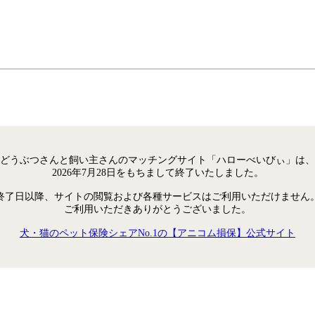
どうぶつさんと飼い主さんのマッチングサイト「ハローべいびぃ」は、
2026年7月28日をもちまして終了いたしました。
終了日以降、サイトの閲覧および各種サービスはご利用いただけません
ご利用いただきありがとうございました。
犬・猫のペット保険シェアNo.1の【アニコム損保】公式サイト