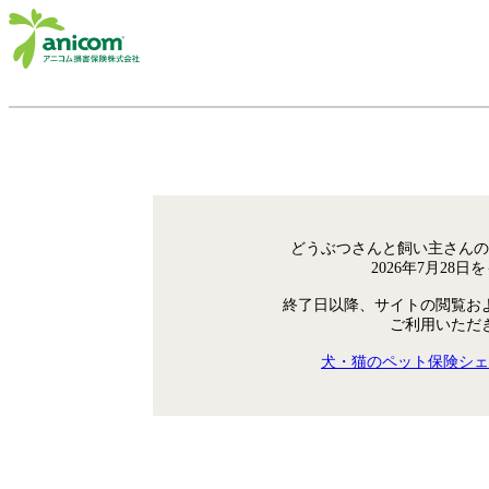
どうぶつさんと飼い主さんの
2026年7月28
終了日以降、サイトの閲覧お
ご利用いただ
犬・猫のペット保険シェ