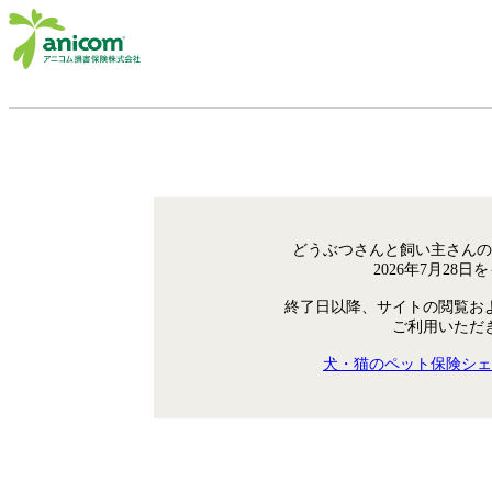
どうぶつさんと飼い主さんの
2026年7月28
終了日以降、サイトの閲覧お
ご利用いただ
犬・猫のペット保険シェ