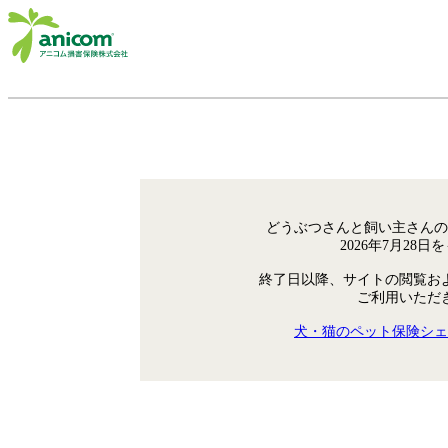
どうぶつさんと飼い主さんの
2026年7月28
終了日以降、サイトの閲覧お
ご利用いただ
犬・猫のペット保険シェ