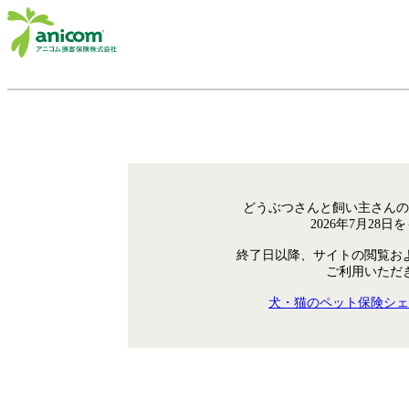
どうぶつさんと飼い主さんの
2026年7月28
終了日以降、サイトの閲覧お
ご利用いただ
犬・猫のペット保険シェ