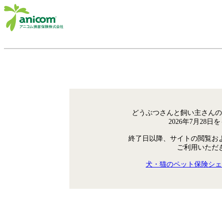
どうぶつさんと飼い主さんの
2026年7月28
終了日以降、サイトの閲覧お
ご利用いただ
犬・猫のペット保険シェ