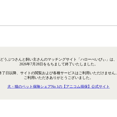
どうぶつさんと飼い主さんのマッチングサイト「ハローべいびぃ」は、
2026年7月28日をもちまして終了いたしました。
終了日以降、サイトの閲覧および各種サービスはご利用いただけません
ご利用いただきありがとうございました。
犬・猫のペット保険シェアNo.1の【アニコム損保】公式サイト