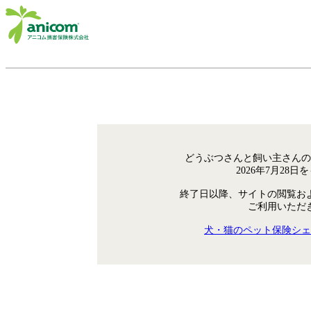
どうぶつさんと飼い主さんの
2026年7月28
終了日以降、サイトの閲覧お
ご利用いただ
犬・猫のペット保険シェ