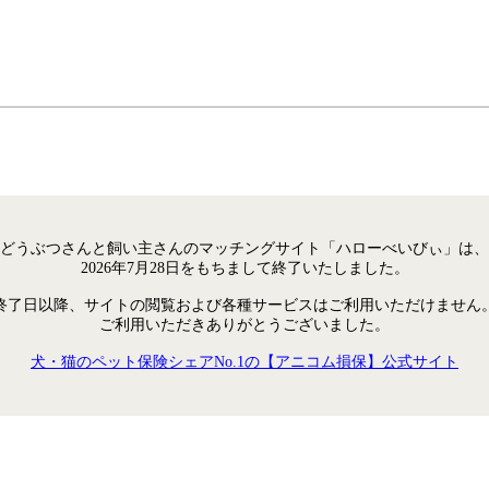
どうぶつさんと飼い主さんのマッチングサイト「ハローべいびぃ」は、
2026年7月28日をもちまして終了いたしました。
終了日以降、サイトの閲覧および各種サービスはご利用いただけません
ご利用いただきありがとうございました。
犬・猫のペット保険シェアNo.1の【アニコム損保】公式サイト