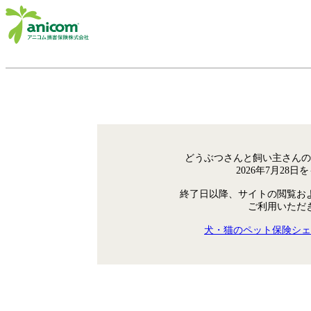
どうぶつさんと飼い主さんの
2026年7月28
終了日以降、サイトの閲覧お
ご利用いただ
犬・猫のペット保険シェ