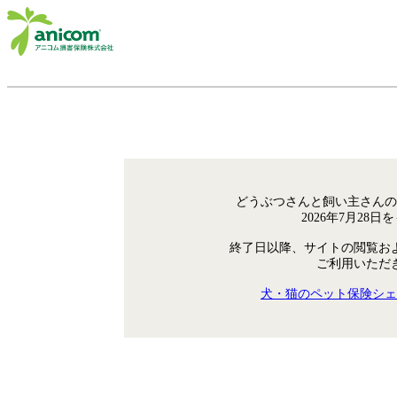
どうぶつさんと飼い主さんの
2026年7月28
終了日以降、サイトの閲覧お
ご利用いただ
犬・猫のペット保険シェ