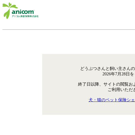
どうぶつさんと飼い主さんの
2026年7月28
終了日以降、サイトの閲覧お
ご利用いただ
犬・猫のペット保険シェ