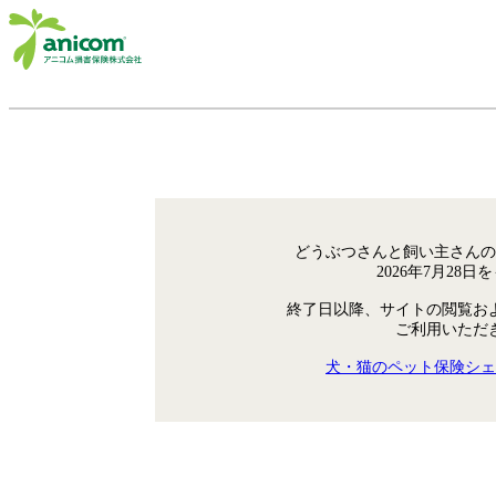
どうぶつさんと飼い主さんの
2026年7月28
終了日以降、サイトの閲覧お
ご利用いただ
犬・猫のペット保険シェ