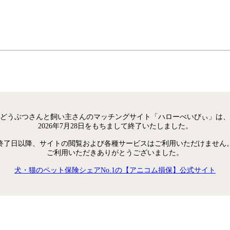
どうぶつさんと飼い主さんのマッチングサイト「ハローべいびぃ」は、
2026年7月28日をもちまして終了いたしました。
終了日以降、サイトの閲覧および各種サービスはご利用いただけません
ご利用いただきありがとうございました。
犬・猫のペット保険シェアNo.1の【アニコム損保】公式サイト