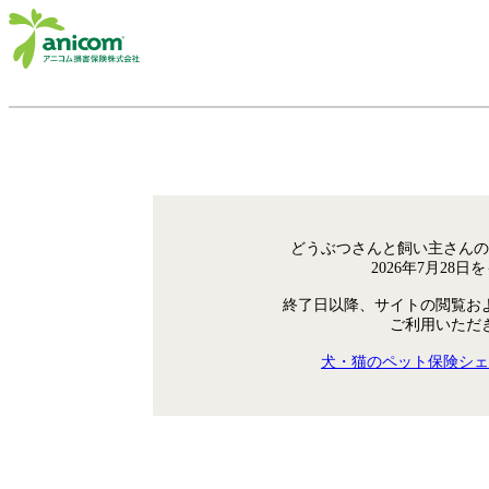
どうぶつさんと飼い主さんの
2026年7月28
終了日以降、サイトの閲覧お
ご利用いただ
犬・猫のペット保険シェ