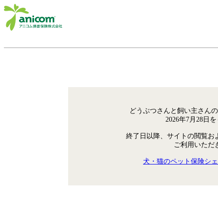
どうぶつさんと飼い主さんの
2026年7月28
終了日以降、サイトの閲覧お
ご利用いただ
犬・猫のペット保険シェ