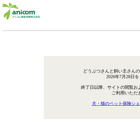
どうぶつさんと飼い主さんの
2026年7月28
終了日以降、サイトの閲覧お
ご利用いただ
犬・猫のペット保険シェ