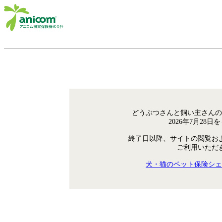
どうぶつさんと飼い主さんの
2026年7月28
終了日以降、サイトの閲覧お
ご利用いただ
犬・猫のペット保険シェ