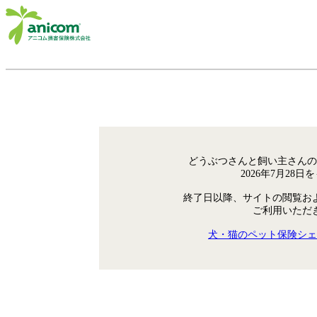
どうぶつさんと飼い主さんの
2026年7月28
終了日以降、サイトの閲覧お
ご利用いただ
犬・猫のペット保険シェ