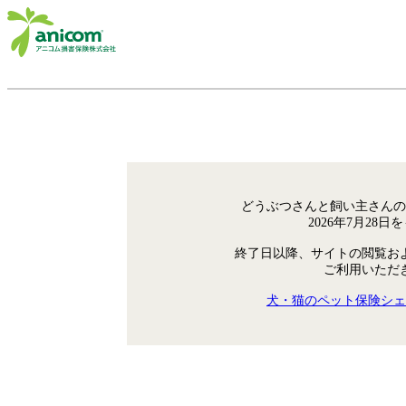
どうぶつさんと飼い主さんの
2026年7月28
終了日以降、サイトの閲覧お
ご利用いただ
犬・猫のペット保険シェ