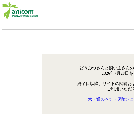
どうぶつさんと飼い主さんの
2026年7月28
終了日以降、サイトの閲覧お
ご利用いただ
犬・猫のペット保険シェ