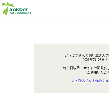
どうぶつさんと飼い主さんの
2026年7月28
終了日以降、サイトの閲覧お
ご利用いただ
犬・猫のペット保険シェ