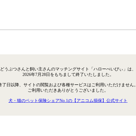
どうぶつさんと飼い主さんのマッチングサイト「ハローべいびぃ」は、
2026年7月28日をもちまして終了いたしました。
終了日以降、サイトの閲覧および各種サービスはご利用いただけません
ご利用いただきありがとうございました。
犬・猫のペット保険シェアNo.1の【アニコム損保】公式サイト