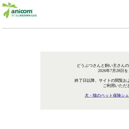
どうぶつさんと飼い主さんの
2026年7月28
終了日以降、サイトの閲覧お
ご利用いただ
犬・猫のペット保険シェ