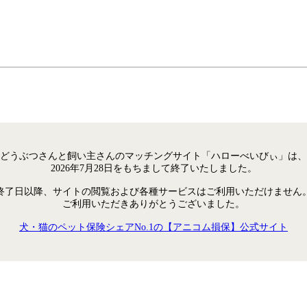
どうぶつさんと飼い主さんのマッチングサイト「ハローべいびぃ」は、
2026年7月28日をもちまして終了いたしました。
終了日以降、サイトの閲覧および各種サービスはご利用いただけません
ご利用いただきありがとうございました。
犬・猫のペット保険シェアNo.1の【アニコム損保】公式サイト