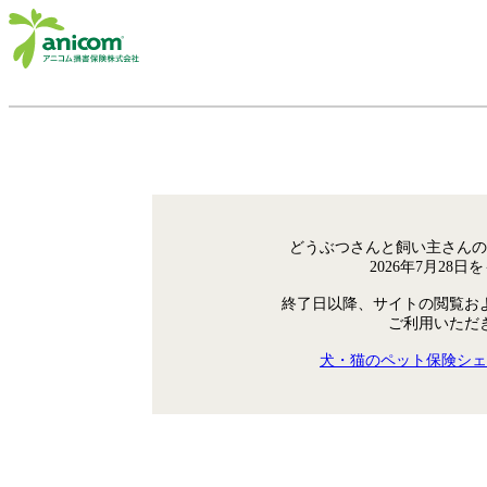
どうぶつさんと飼い主さんの
2026年7月28
終了日以降、サイトの閲覧お
ご利用いただ
犬・猫のペット保険シェ