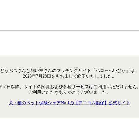
どうぶつさんと飼い主さんのマッチングサイト「ハローべいびぃ」は、
2026年7月28日をもちまして終了いたしました。
終了日以降、サイトの閲覧および各種サービスはご利用いただけません
ご利用いただきありがとうございました。
犬・猫のペット保険シェアNo.1の【アニコム損保】公式サイト