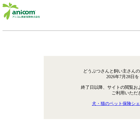
どうぶつさんと飼い主さんの
2026年7月28
終了日以降、サイトの閲覧お
ご利用いただ
犬・猫のペット保険シェ